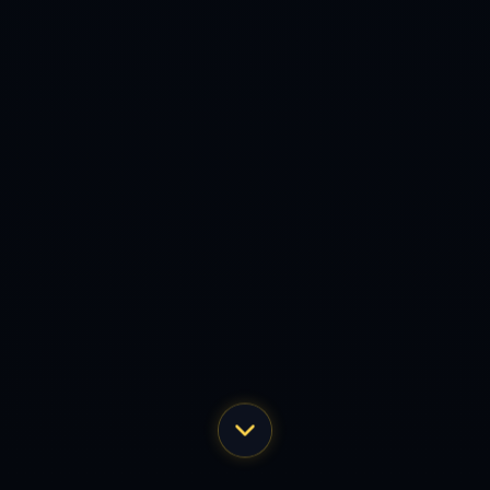
网站首
关于我
服务优
团队介
新闻资
联系我
页
们
势
绍
讯
们
加入我们的时事通讯
这是一个很好的选择
英雄联盟(LOL)S15全球总决赛官网 • 赛事直播平台 - LOL
ESPORTS
All Rights by
英雄联盟全球总决赛
订阅