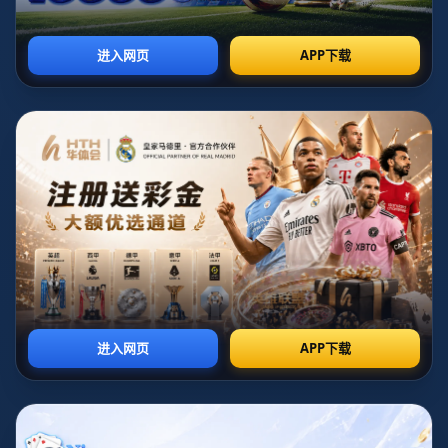
英雄联盟S15赛事电视平台（tv-webslol.com）提供LOL官方赛事直
播、战队信息与赛程动态...
服务优势
赛事票务管理