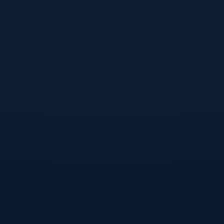
Ash Aaron
Traffic man
订阅
我们的实时通讯
欢迎订阅我们的实时通讯