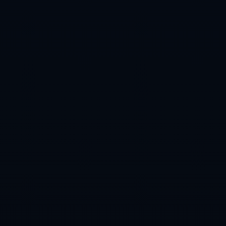
徐杰直呼内行
查看更多
作者：ADMIN
李月汝WNBA生涯首次先发 受困犯规
仅得3分2板
查看更多