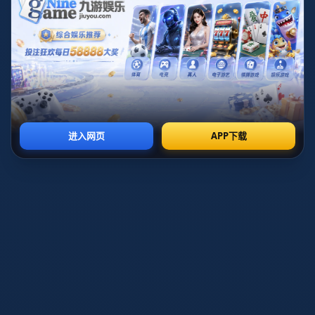
此外，我们引入智能预测算法与AI选手表现分析模型，为用户
提供科学的战术洞察与安全的竞猜体验。无论是战...
查看更多
赛事转播权销售
本平台专注于为全球玩家提供以S15英雄联盟世界赛为核心的
全方位电竞服务体系，融合赛事直播、数据分析、...
查看更多