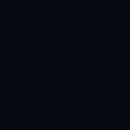
地址
陕西省商洛市洛南县高耀镇
电话