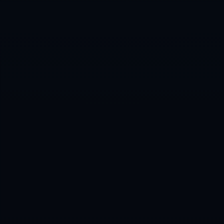
0512-6687605
17781211840
邮箱
admin@tv-webslol.com